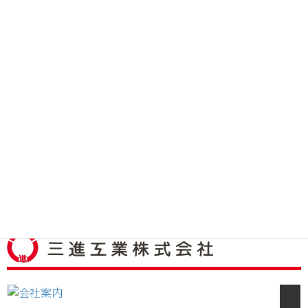
続きを読む
マルゴット・ザンストラ 作「幻の宮殿」
マルゴット・ザンストラ 作「幻の宮殿」 美ヶ原高原美術館向
モニュメント 現地組み立ての様子 詳しい製作の流れや、現地
据付までのスケ ...
続きを読む
1
2
3
›