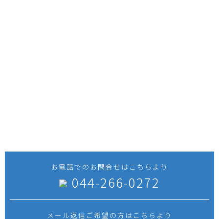
技術と経験を活かし、お客さまの
プロジェクト推進に貢献します。
私たち三進工業へのお問合せは、お電話・メールの
どちらからでも構いません。プラント建設での機器
据付けや、圧力容器・蒸気だめなどの製缶品製作な
ど、お気軽にご相談ください。
お電話でのお問合せはこちらより
044-266-0272
メール返信ご希望の方はこちらより