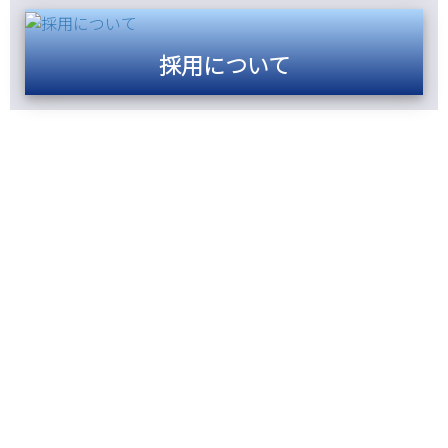
採用について
技術と経験を活かし、お客さまの
プロジェクト推進に貢献します。
私たち三進工業へのお問合せは、お電話・メール
のどちらからでも構いません。プラント建設での
機器据付けや、圧力容器・蒸気だめなどの製缶品
製作など、お気軽にご相談ください。