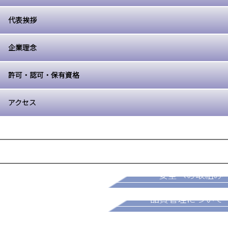
代表挨拶
企業理念
許可・認可・保有資格
アクセス
採用情報
安全への取組み
パートナー募集
品質管理について