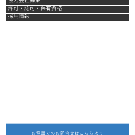
許可・認可・保有資格
採用情報
技術と経験を活かし、お客さまの
プロジェクト推進に貢献します。
私たち三進工業へのお問合せは、お電話・メール
のどちらからでも構いません。プラント建設での
機器据付けや、圧力容器・蒸気だめなどの製缶品
製作など、お気軽にご相談ください。
お電話でのお問合せはこちらより