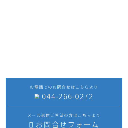
技術と経験を活かし、お客さまの
プロジェクト推進に貢献します。
私たち三進工業へのお問合せは、お電話・メール
のどちらからでも構いません。プラント建設での
機器据付けや、圧力容器・蒸気だめなどの製缶品
製作など、お気軽にご相談ください。
お電話でのお問合せはこちらより
044-266-0272
メール返信ご希望の方はこちらより
お問合せフォーム