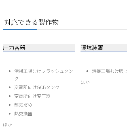
対応できる製作物
圧力容器
環境装置
清掃工場むけフラッシュタン
清掃工場むけ吸
ク
ほか
変電所向けGCBタンク
変電所向け変圧器
蒸気だめ
熱交換器
ほか