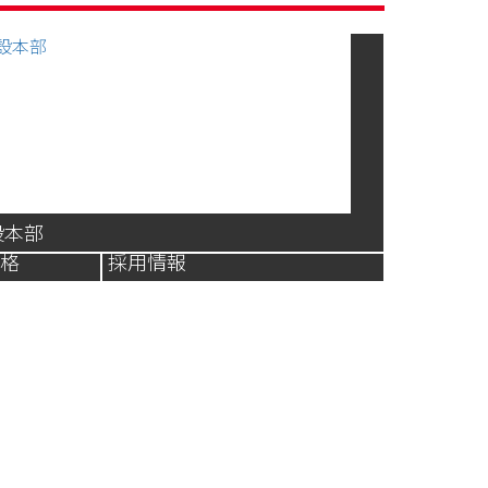
設本部
資格
採用情報
工業へのお問合せは、お電話・メールのどちらから
せん。プラント建設での機器据付けや、圧力容器・