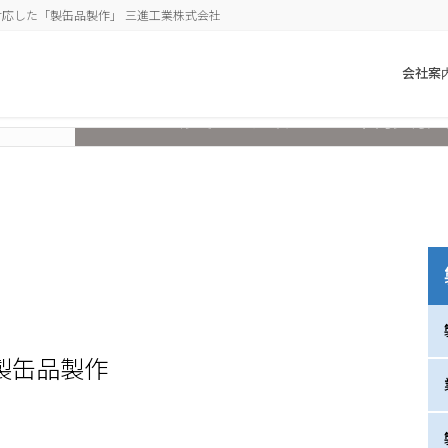
応した「製缶品製作」 三進工業株式会社
会社案
高度な製缶・溶接
品製作​​