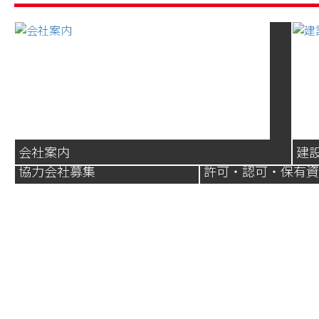
会社案内
建
協力会社募集
許可・認可・保有
私たち三進
技術と経験を活かし、お客さまの
でも構いま
プロジェクト推進に貢献します。