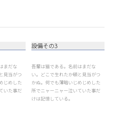
設備その3
はまだな
吾輩は猫である。名前はまだな
と見当がつ
い。どこで生れたか頓と見当がつ
めじめした
かぬ。何でも薄暗いじめじめした
ていた事だ
所でニャーニャー泣いていた事だ
けは記憶している。