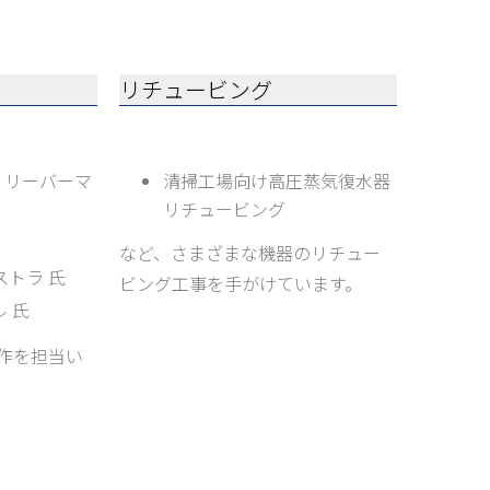
リチュービング
・リーバーマ
清掃工場向け高圧蒸気復水器
リチュービング
など、さまざまな機器のリチュー
ストラ 氏
ビング工事を手がけています。
 氏
作を担当い