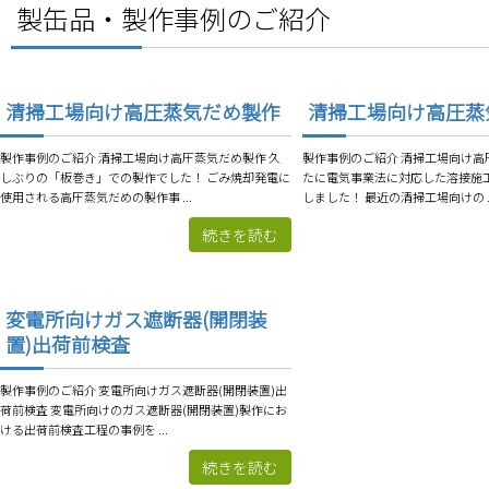
製缶品・製作事例のご紹介
清掃工場向け高圧蒸気だめ製作
清掃工場向け高圧蒸
製作事例のご紹介 清掃工場向け高圧蒸気だめ製作 久
製作事例のご紹介 清掃工場向け高
しぶりの「板巻き」での製作でした！ ごみ焼却発電に
たに電気事業法に対応した溶接施
使用される高圧蒸気だめの製作事 ...
しました！ 最近の清掃工場向けの ..
続きを読む
変電所向けガス遮断器(開閉装
置)出荷前検査
製作事例のご紹介 変電所向けガス遮断器(開閉装置)出
荷前検査 変電所向けのガス遮断器(開閉装置)製作にお
ける出荷前検査工程の事例を ...
続きを読む