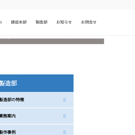
内
建設本部
製造部
お知らせ
お問合せ
技術を駆使した製作
製造部
製造部の特徴
業務案内
製作事例