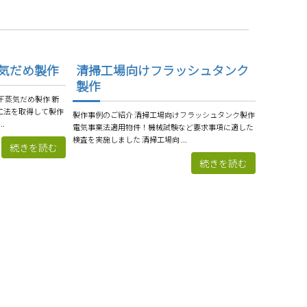
気だめ製作
清掃工場向けフラッシュタンク
製作
圧蒸気だめ製作 新
工法を取得して製作
製作事例のご紹介 清掃工場向けフラッシュタンク製作
.
電気事業法適用物件！機械試験など要求事項に適した
検査を実施しました 清掃工場向 ...
続きを読む
続きを読む