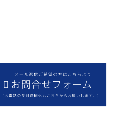
工業へのお問合せは、お電話・メールのどちらから
せん。プラント建設での機器据付けや、圧力容器・
どの製缶品製作など、お気軽にご相談ください。
メール返信ご希望の方はこちらより
お問合せフォーム
（お電話の受付時間外もこちらからお願いします。）