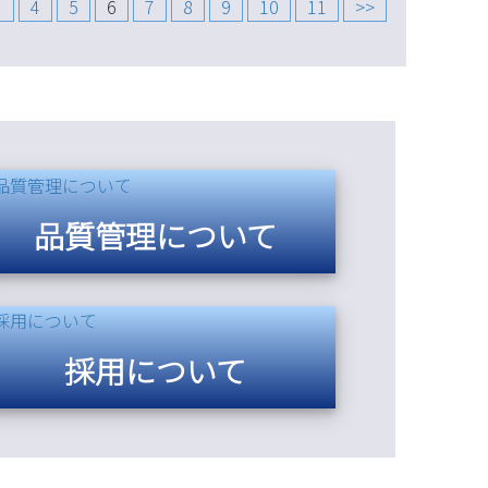
3
4
5
6
7
8
9
10
11
>>
品質管理について
採用について