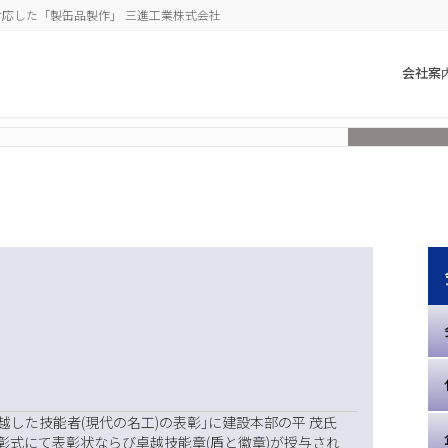
応した「製缶品製作」 三進工業株式会社
会社案
越した技能者(現代の名工)の表彰｣に建設本部の平 茂氏
表彰式にて表彰状ならび卓越技能章(盾と徽章)が授与され