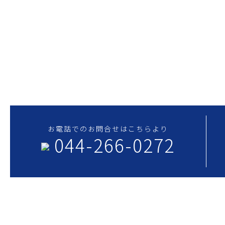
私たち三進
技術と経験を活かし、お客さまの
でも構いま
プロジェクト推進に貢献します。
蒸気だめな
お電話でのお問合せはこちらより
044-266-0272