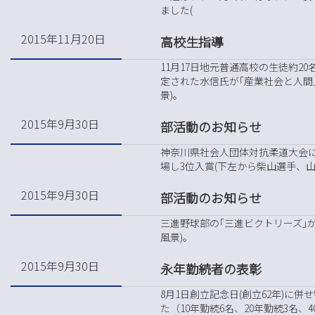
ました(
2015年11月20日
高校生指導
11月17日地元普通高校の生徒約2
定された水信氏が｢産業社会と人間
景)。
2015年9月30日
部活動のお知らせ
神奈川県社会人団体対抗柔道大会に
場し3位入賞(下左から柴山選手、
2015年9月30日
部活動のお知らせ
三進野球部の｢三進ビクトリーズ｣
風景)。
2015年9月30日
永年勤続者の表彰
8月1日創立記念日(創立62年)に
た（10年勤続6名、20年勤続3名、4