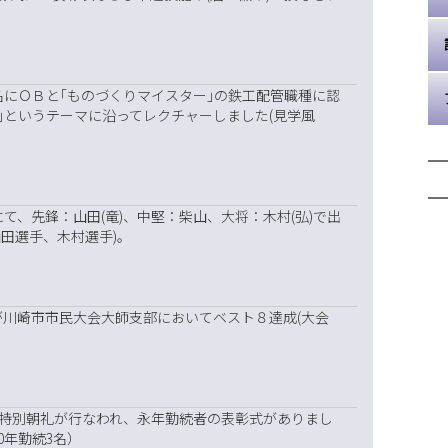
0名にＯＢと｢ものづくりマイスター｣の鉄工配管職種に認
｣というテーマに沿ってレクチャーしました(見学風
て、先鋒：山田(竜)、中堅：柴山、大将：木村(弘)で出
山田選手、木村選手)。
が川崎市市民大会大師支部においてベスト８達成(大会
併せ特別朝礼が行なわれ、永年勤続者の表彰式がありまし
0年勤続3名）