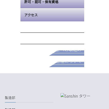
許可・認可・保有資格
アクセス
採用情報
安全への取組み
パートナー募集
品質管理について
製造部