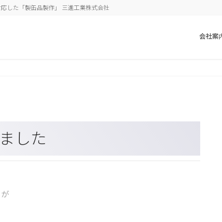
応した「製缶品製作」 三進工業株式会社
会社案
いました
名が
。