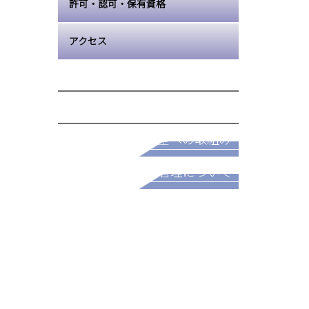
許可・認可・保有資格
アクセス
採用情報
安全への取組み
パートナー募集
品質管理について