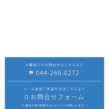
技術と経験を活かし、お客さまの
プロジェクト推進に貢献します。
私たち三進工業へのお問合せは、お電話・メール
のどちらからでも構いません。プラント建設での
機器据付けや、圧力容器・蒸気だめなどの製缶品
製作など、お気軽にご相談ください。
お電話でのお問合せはこちらより
044-266-0272
メール返信ご希望の方はこちらより
お問合せフォーム
（お電話の受付時間外もこちらからお願いします。）