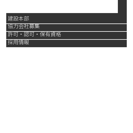
建設本部
協力会社募集
許可・認可・保有資格
採用情報
技術と経験を活かし、お客さまの
プロジェクト推進に貢献します。
私たち三進工業へのお問合せは、お電話・メール
のどちらからでも構いません。プラント建設での
機器据付けや、圧力容器・蒸気だめなどの製缶品