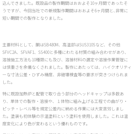
込んできました。既設品の製作期間はおおよそ10ヶ月間であったそ
うですが、今回当社での新規製作期間はおおよそ6ヶ月間と､非常に
短い期間での製作となりました。
主要材料として、胴はSB480M、高温部はSUS310Sなど、その他
SFVC2A、SFVAF1、SS400と多種にわたる材質の組み合わせがあり、
溶接施工方法も10種類にも及び、溶接材料の選定や溶接作業管理に
は慎重さを余儀なくされました。製作にあたっては、ハイクオリティ
ーな寸法公差・ひずみ精度、非破壊検査等の要求が突きつけられま
した。
特に既設加熱炉と配管で取り合う部分のヘッドキャップは多数あ
り、単体での製作・溶接や、１体物に組み上げる工程での曲がり・
ピッチ・レベル等を規定公差内に納める作業には大変苦労しまし
た。塗装も初体験の示温塗料という塗料を使用しました。これは温
度変化により色が変わるという優れものです。