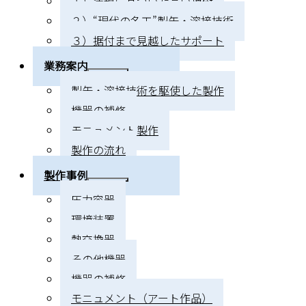
１）法規に基づいた高い技術
２）“現代の名工”製缶・溶接技術
３）据付まで見越したサポート
業務案内
製缶・溶接技術を駆使した製作
機器の補修
モニュメント製作
製作の流れ
製作事例
圧力容器
環境装置
熱交換器
その他機器
機器の補修
モニュメント（アート作品）