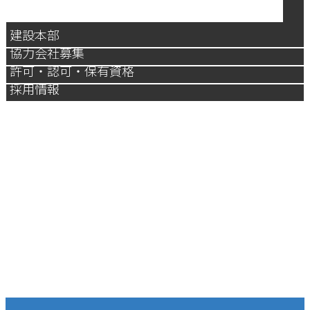
建設本部
協力会社募集
許可・認可・保有資格
採用情報
技術と経験を活かし、お客さまの
プロジェクト推進に貢献します。
私たち三進工業へのお問合せは、お電話・メールのどち
らからでも構いません。プラント建設での機器据付け
や、圧力容器・蒸気だめなどの製缶品製作など、お気軽
にご相談ください。