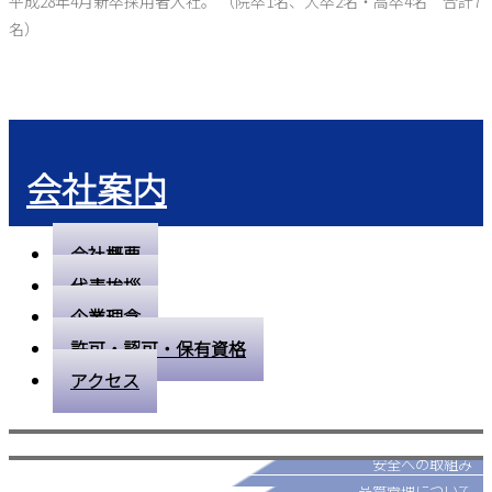
平成28年4月新卒採用者入社。 （院卒1名、大卒2名・高卒4名 合計7
名）
会社案内
会社概要
代表挨拶
企業理念
許可・認可・保有資格
アクセス
採用情報
安全への取組み
パートナー募集
品質管理について